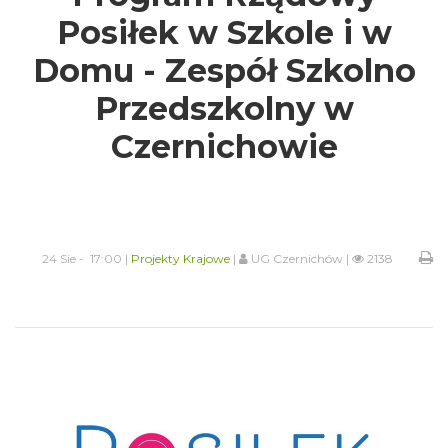
Posiłek w Szkole i w
Domu - Zespół Szkolno
Przedszkolny w
Czernichowie
24 Sie - 17:00 |
Projekty Krajowe
|
UG Czernichów |
2138