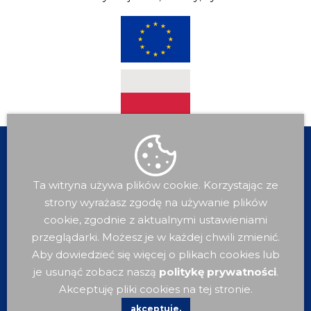
Ta witryna używa plików cookie. Korzystając ze
strony wyrażasz zgodę na używanie plików
cookie, zgodnie z aktualnymi ustawieniami
przeglądarki. Możesz je w każdej chwili zmienić.
Aby dowiedzieć się więcej o plikach cookies lub
je usunąć zobacz naszą
politykę prywatności
.
Dla
Mieszkańca
Akceptuję pliki cookies na tej stronie.
akceptuje.