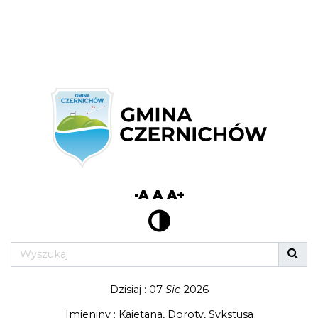
-A
A
A+
Dzisiaj : 07
Sie
2026
Imieniny : Kajetana, Doroty, Sykstusa