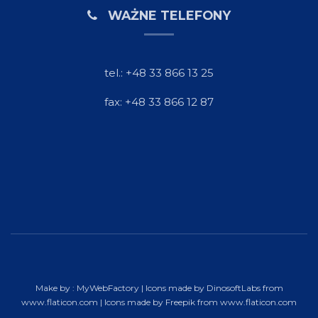
WAŻNE TELEFONY
tel.: +48 33 866 13 25
fax: +48 33 866 12 87
Make by :
MyWebFactory
| Icons made by
DinosoftLabs
from
www.flaticon.com
| Icons made by
Freepik
from
www.flaticon.com