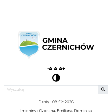
-A
A
A+
Dzisiaj : 08
Sie
2026
Imieniny : Cypriana, Emiliana, Dominika