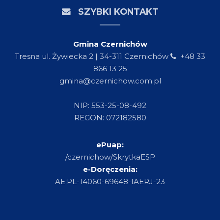
SZYBKI KONTAKT
Gmina Czernichów
Tresna ul. Żywiecka 2 | 34-311 Czernichów
+48 33
866 13 25
gmina@czernichow.com.pl
NIP: 553-25-08-492
REGON: 072182580
ePuap:
/czernichow/SkrytkaESP
e-Doręczenia:
AE:PL-14060-69648-IAERJ-23