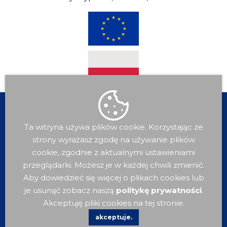
Ta witryna używa plików cookie. Korzystając ze
strony wyrażasz zgodę na używanie plików
cookie, zgodnie z aktualnymi ustawieniami
przeglądarki. Możesz je w każdej chwili zmienić.
Aby dowiedzieć się więcej o plikach cookies lub
je usunąć zobacz naszą
politykę prywatności
.
Dla
Mieszkańca
Akceptuję pliki cookies na tej stronie.
akceptuje.