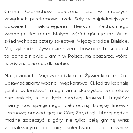
fot.
Gmina Czernichów
Gmina Czernichów położona jest w uroczych
zakątkach przełomowej rzeki Soły, w najpiękniejszych
obszarach makroregionu Beskidu Zachodniego
zwanego Beskidem Małym, wśród gór i jezior. W jej
skład wchodzą cztery sołectwa: Międzybrodzie Bialskie,
Międzybrodzie Żywieckie, Czernichów oraz Tresna. Jest
to jedna z niewielu gmin w Polsce, na obszarze, której
każdy znajdzie coś dla siebie.
Na jeziorach Międzybrodzkim i Żywieckim można
uprawiać sporty wodne i wędkarstwo. Ci, którzy kochają
„białe szaleństwo”, mogą zimą skorzystać ze stoków
narciarskich, a dla tych bardziej leniwych turystów
mamy coś specjalnego, całoroczną kolejkę linowo-
terenową prowadzącą na Górę Żar, dzięki której będzie
można zobaczyć z góry nie tylko całą gminę wraz
z należącymi do niej sołectwami, ale również