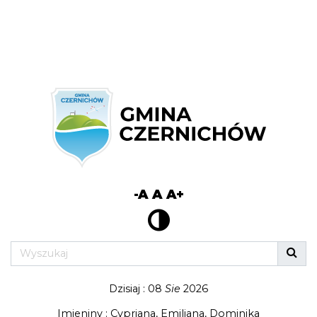
-A
A
A+
Dzisiaj : 08
Sie
2026
Imieniny : Cypriana, Emiliana, Dominika