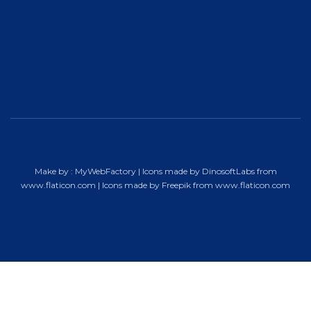
Make by :
MyWebFactory
| Icons made by
DinosoftLabs
from
www.flaticon.com
| Icons made by
Freepik
from
www.flaticon.com