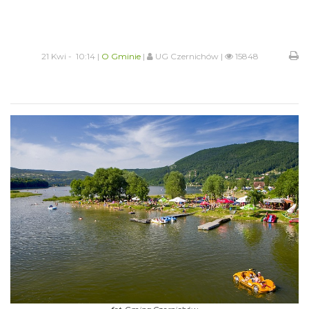
21 Kwi - 10:14 |
O Gminie
|
UG Czernichów |
15848