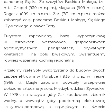
panoramę Śląska. Ze szczytów Beskidu Małego, tzn.
m.i. : Czupel (930 m n.p.m.), Magurka (909 m n.p.m.),
Rogacz (899 m n.p.m.), Żar (761 m n.p.m.) można
zobaczyć całą panoramę Beskidu Małego, Śląskiego
i Żywieckiego, a nawet Tatry.
Turystom zapewniamy bazę wypoczynkową
w ośrodkach wczasowych, gospodarstwach
agroturystycznych, pensjonatach, prywatnych
kwaterach i na polu biwakowym. Gwarantujemy
również wspaniałą kuchnię regionalną.
Przełomy rzeki Soły wykorzystano do budowy dwóch
zapór/elektrowni w Porąbce (1936 r.) oraz w Tresnej
(1966 r.). Dzięki zaporom powstały przepięknie
położone sztuczne jeziora: Międzybrodzkie i Żywieckie.
W 1978r. na szczycie góry Żar zbudowano zbiornik
wodny, a wewnątrz góry podziemną elektrownię
szczytowo-pompową o największym na świecie