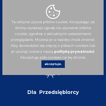
Ta witryna używa plików cookie. Korzystając ze
strony wyrażasz zgodę na używanie plików
cookie, zgodnie z aktualnymi ustawieniami
przeglądarki. Możesz je w każdej chwili zmienić.
Dla
Turysty
Aby dowiedzieć się więcej o plikach cookies lub
je usunąć zobacz naszą
politykę prywatności
.
Akceptuję pliki cookies na tej stronie.
akceptuje.
Dla
Przedsiębiorcy