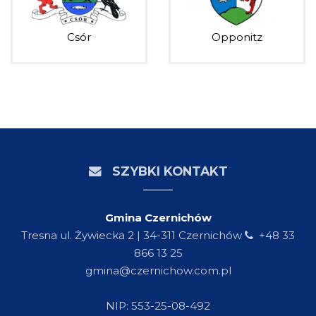
Csór
Opponitz
SZYBKI KONTAKT
Gmina Czernichów
Tresna ul. Żywiecka 2 | 34-311 Czernichów
+48 33
866 13 25
gmina@czernichow.com.pl
NIP: 553-25-08-492