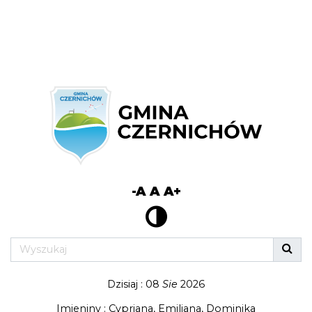
-A
A
A+
Dzisiaj : 08
Sie
2026
Imieniny : Cypriana, Emiliana, Dominika