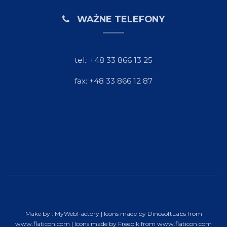
WAŻNE TELEFONY
tel.: +48 33 866 13 25
fax: +48 33 866 12 87
Make by :
MyWebFactory
| Icons made by
DinosoftLabs
from
www.flaticon.com
| Icons made by
Freepik
from
www.flaticon.com