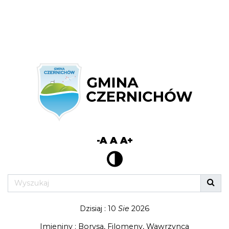
-A
A
A+
Dzisiaj : 10
Sie
2026
Imieniny : Borysa, Filomeny, Wawrzynca