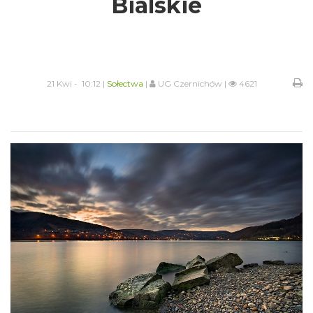
Bialskie
21 Kwi - 10:12 |
Sołectwa
|
UG Czernichów |
4621