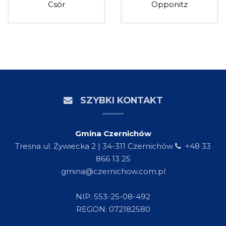
Csór
Opponitz
SZYBKI KONTAKT
Gmina Czernichów
Tresna ul. Żywiecka 2 | 34-311 Czernichów
+48 33
866 13 25
gmina@czernichow.com.pl
NIP: 553-25-08-492
REGON: 072182580