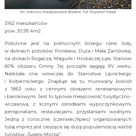
fot.
Sołectwo Międzybrodzie Bialskie. Fot. Krzysztof Haase
3162 mieszkańców
pow. 30,95 km2
Położone jest na północnym brzegu rzeki Soły,
w dolinach potoków: Ponikiew, Duża i Mała Żarnówka,
na stokach Rogacza, Magurki i Hrobaczej Łąki. Stanowi
60% obszaru Gminy. Jej początki sięgają XV wieku.
Należała ona wówczas do Starostwa Lipnickiego
i Kobiernickiego. Znajduje się tu murowany kościół
z 1863 roku z cennymi obrazami renesansowymi
i barokowymi. Jest to typowa miejscowość turystyczno-
wczasowa, z licznymi ośrodkami wypoczynkowymi,
pensjonatami, restauracjami, przystaniami wodnymi.
Jedną z corocznie (czerwiec/lipiec) organizowanych
tutaj imprez jest cieszące się dużą popularnością wśród
turystów „Święto Morza”.