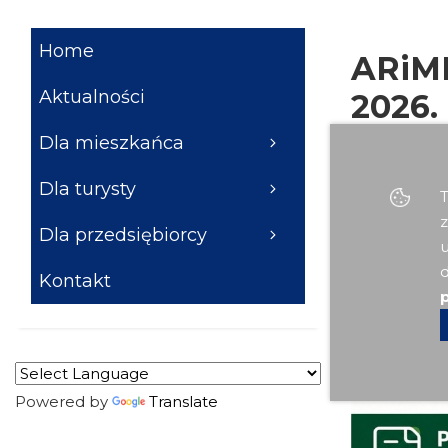
Home
ARiMR
Aktualności
2026.
Dla mieszkańca
Dla turysty
T
03 Cze - 08:21 |
z
Dla przedsiębiorcy
u
d
Kontakt
p
ARiMR płatn
Biuro Powia
składania wn
Powered by
Translate