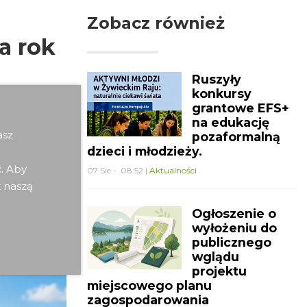
Zobacz również
a rok
Ruszyły
konkursy
grantowe EFS+
na edukację
asz
pozaformalną
dzieci i młodzieży.
ć. Aby
07 Sie - 08:52 |
Aktualności
z naszą
Ogłoszenie o
wyłożeniu do
niu terminu
publicznego
wglądu
projektu
miejscowego planu
zagospodarowania