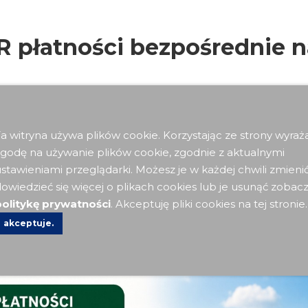
 płatności bezpośrednie n
a witryna używa plików cookie. Korzystając ze strony wyraż
Aktualności
|
ŁF |
669
godę na używanie plików cookie, zgodnie z aktualnymi
stawieniami przeglądarki. Możesz je w każdej chwili zmieni
owiedzieć się więcej o plikach cookies lub je usunąć zobac
olitykę prywatności
. Akceptuję pliki cookies na tej stronie.
ości bezpośrednie na rok 2026
akceptuje.
towe ARiMR w Żywcu informuje o zbliżającym się zakończe
iosków o płatności bezpośrednie na rok 2026.