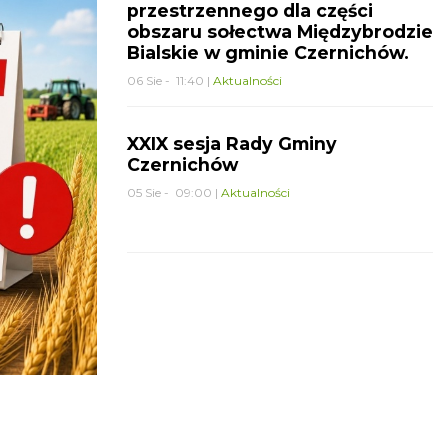
przestrzennego dla części
obszaru sołectwa Międzybrodzie
Bialskie w gminie Czernichów.
06 Sie - 11:40 |
Aktualności
XXIX sesja Rady Gminy
Czernichów
05 Sie - 09:00 |
Aktualności