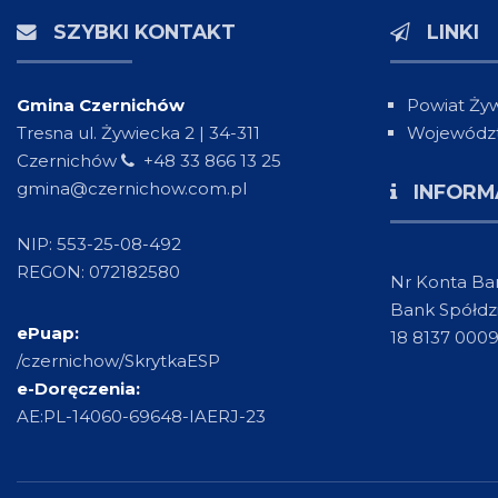
SZYBKI KONTAKT
LINKI
Gmina Czernichów
Powiat Żyw
Tresna ul. Żywiecka 2 | 34-311
Województ
Czernichów
+48 33 866 13 25
gmina@czernichow.com.pl
INFORM
NIP: 553-25-08-492
REGON: 072182580
Nr Konta B
Bank Spółdz
ePuap:
18 8137 000
/czernichow/SkrytkaESP
e-Doręczenia:
AE:PL-14060-69648-IAERJ-23