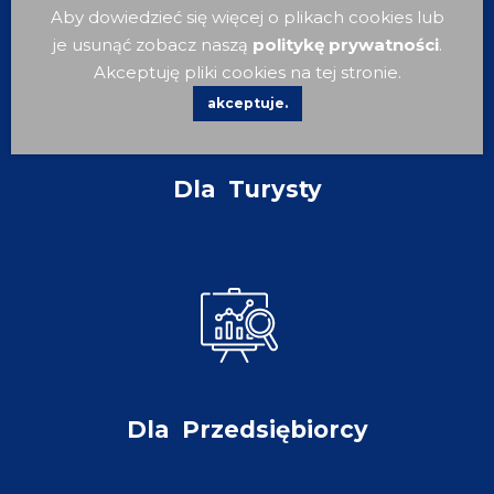
Aby dowiedzieć się więcej o plikach cookies lub
je usunąć zobacz naszą
politykę prywatności
.
Akceptuję pliki cookies na tej stronie.
akceptuje.
Dla
Turysty
Dla
Przedsiębiorcy