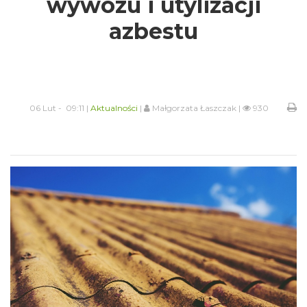
wywozu i utylizacji
azbestu
06 Lut - 09:11 |
Aktualności
|
Małgorzata Łaszczak |
930