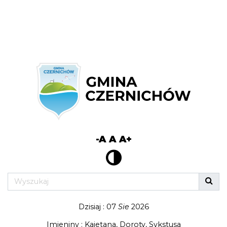
-A
A
A+
Dzisiaj : 07
Sie
2026
Imieniny : Kajetana, Doroty, Sykstusa