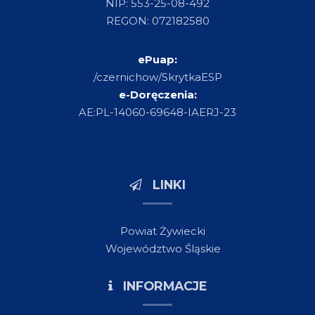
NIP: 553-25-08-492
REGON: 072182580
ePuap:
/czernichow/SkrytkaESP
e-Doręczenia:
AE:PL-14060-69648-IAERJ-23
LINKI
Powiat Żywiecki
Województwo Śląskie
INFORMACJE