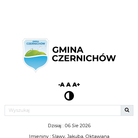
-A
A
A+
Dzisiaj : 06
Sie
2026
Imieniny : Slawy, Jakuba, Oktawiana