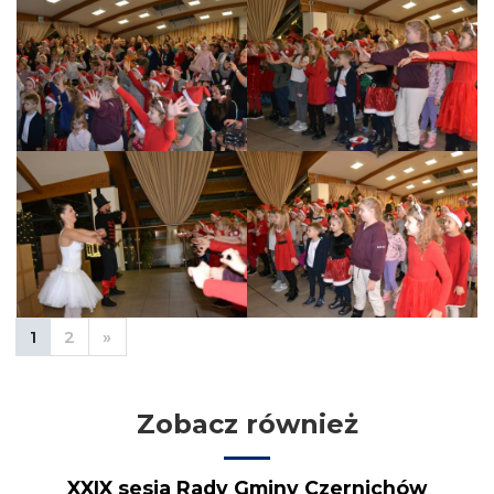
1
2
»
Zobacz również
XXIX sesja Rady Gminy Czernichów