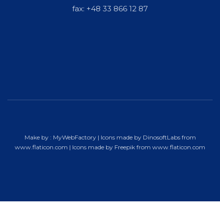
fax: +48 33 866 12 87
Make by :
MyWebFactory
| Icons made by
DinosoftLabs
from
www.flaticon.com
| Icons made by
Freepik
from
www.flaticon.com