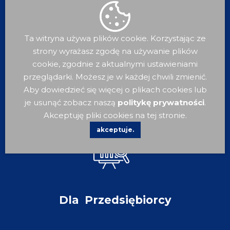
Ta witryna używa plików cookie. Korzystając ze
strony wyrażasz zgodę na używanie plików
cookie, zgodnie z aktualnymi ustawieniami
przeglądarki. Możesz je w każdej chwili zmienić.
Dla
Turysty
Aby dowiedzieć się więcej o plikach cookies lub
je usunąć zobacz naszą
politykę prywatności
.
Akceptuję pliki cookies na tej stronie.
akceptuje.
Dla
Przedsiębiorcy