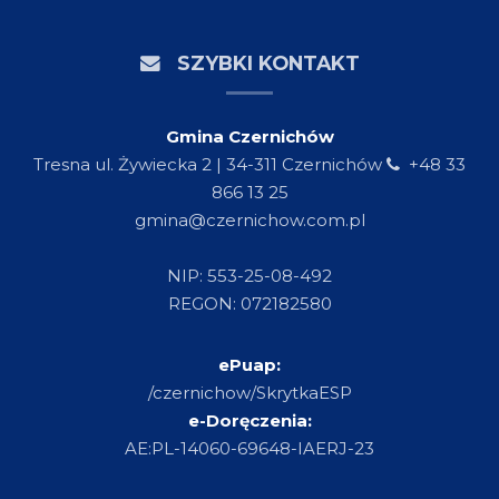
SZYBKI KONTAKT
Gmina Czernichów
Tresna ul. Żywiecka 2 | 34-311 Czernichów
+48 33
866 13 25
gmina@czernichow.com.pl
NIP: 553-25-08-492
REGON: 072182580
ePuap:
/czernichow/SkrytkaESP
e-Doręczenia:
AE:PL-14060-69648-IAERJ-23