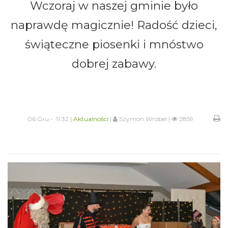
Wczoraj w naszej gminie było
naprawdę magicznie! Radość dzieci,
świąteczne piosenki i mnóstwo
dobrej zabawy.
06 Gru - 11:32 |
Aktualności
|
Szymon Wróbel |
2859