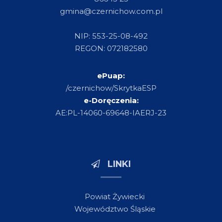
gmina@czernichow.com.pl
NIP: 553-25-08-492
REGON: 072182580
ePuap:
/czernichow/SkrytkaESP
e-Doręczenia:
AE:PL-14060-69648-IAERJ-23
LINKI
Powiat Żywiecki
Województwo Śląskie