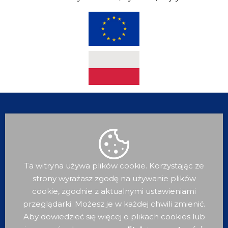
Ta witryna używa plików cookie. Korzystając ze
strony wyrażasz zgodę na używanie plików
cookie, zgodnie z aktualnymi ustawieniami
Dla
Mieszkańca
przeglądarki. Możesz je w każdej chwili zmienić.
Aby dowiedzieć się więcej o plikach cookies lub