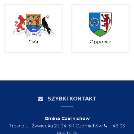
Csór
Opponitz
SZYBKI KONTAKT
Gmina Czernichów
Tresna ul. Żywiecka 2 | 34-311 Czernichów
+48 33
866 13 25