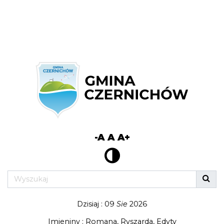
-A
A
A+
Dzisiaj : 09
Sie
2026
Imieniny : Romana, Ryszarda, Edyty