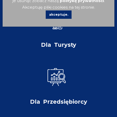
je usunąć zobacz naszą
politykę prywatności
.
Akceptuję pliki cookies na tej stronie.
akceptuje.
Dla
Turysty
Dla
Przedsiębiorcy