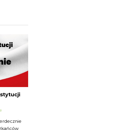
tytucji
i
erdecznie
szkańców