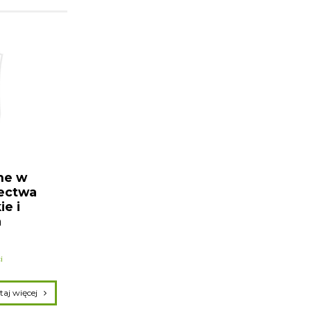
ne w
łectwa
ie i
a
i
czytaj więcej