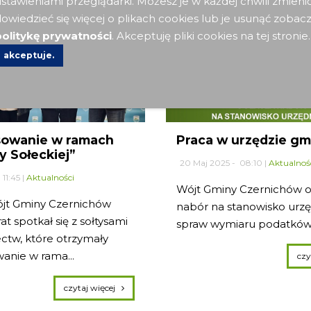
stawieniami przeglądarki. Możesz je w każdej chwili zmieni
owiedzieć się więcej o plikach cookies lub je usunąć zobac
olitykę prywatności
. Akceptuję pliki cookies na tej stronie.
akceptuje.
sowanie w ramach
Praca w urzędzie gm
y Sołeckiej”
20 Maj 2025 - 08:10 |
Aktualnoś
11:45 |
Aktualności
Wójt Gminy Czernichów o
ójt Gminy Czernichów
nabór na stanowisko urz
t spotkał się z sołtysami
spraw wymiaru podatków
ectw, które otrzymały
anie w rama...
czytaj więcej