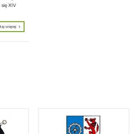
się XIV
czytaj więcej