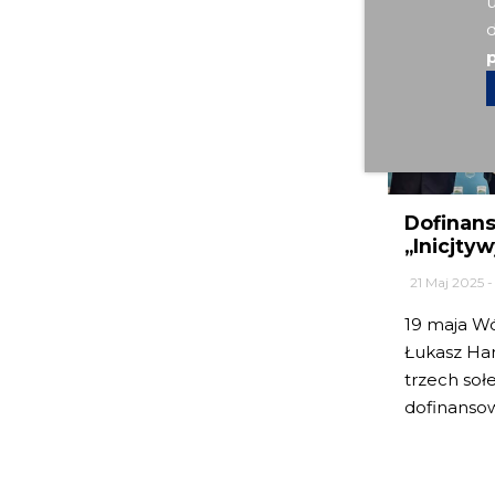
u
d
p
Dofinan
„Inicjtyw
21 Maj 2025 - 
19 maja W
Łukasz Hara
trzech soł
dofinansow