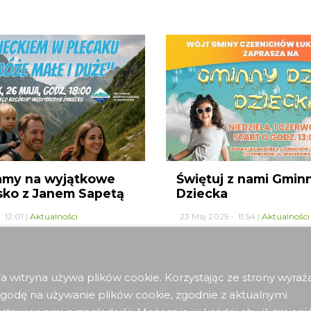
amy na wyjątkowe
Świętuj z nami Gmin
sko z Janem Sapetą
Dziecka
 12:01 |
Aktualności
23 Maj 2025 - 11:54 |
Aktualności
czytaj więcej
a witryna używa plików cookie. Korzystając ze strony wyraż
godę na używanie plików cookie, zgodnie z aktualnymi