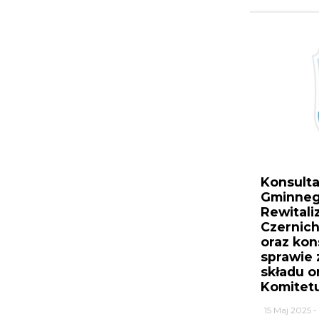
Konsulta
Gminneg
Rewitali
Czernic
oraz kon
sprawie
składu o
Komitetu
15 Maj 2025 -