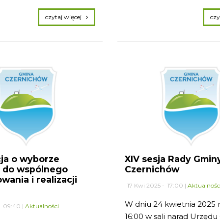
czytaj więcej
ja o wyborze
XIV sesja Rady Gmin
a do wspólnego
Czernichów
wania i realizacji
17 Kwi 2025 - 17:00 |
Aktualnośc
W dniu 24 kwietnia 2025 r
- 09:40 |
Aktualności
16:00 w sali narad Urzęd