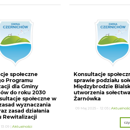
cje społeczne
Konsultacje społecz
o Programu
sprawie podziału so
zacji dla Gminy
Międzybrodzie Bialsk
hów do roku 2030
utworzenia sołectw
sultacje społeczne w
Żarnówka
 zasad wyznaczania
09 Maj 2025 - 12:05 |
Aktualnośc
raz zasad działania
 Rewitalizacji
 13:09 |
Aktualności