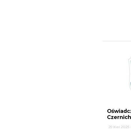
Oświadc
Czernic
29 Kwi 2025 -