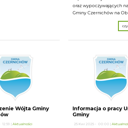
oraz wypoczywających na
Gminy Czernichów na Obc
zenie Wójta Gminy
Informacja o pracy 
hów
Gminy
 12:59 |
Aktualności
25 Kwi 2025 - 00:00 |
Aktualnoś