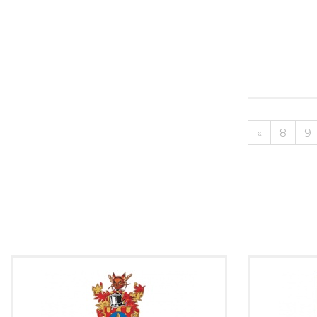
«
8
9