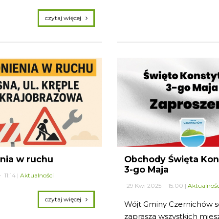
czytaj więcej
nia w ruchu
Obchody Święta Kons
3-go Maja
 11:14 |
Aktualności
29 Kwi 2025 - 15:00 |
Aktualnośc
czytaj więcej
Wójt Gminy Czernichów s
zaprasza wszystkich mie