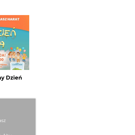
ny Dzień
czytaj więcej
asz