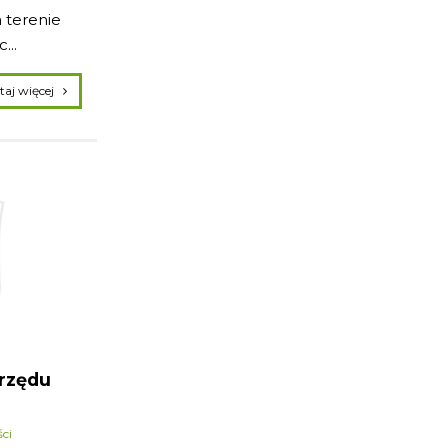
 terenie
...
czytaj więcej
Urzędu
ci