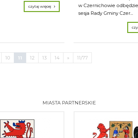
w Czernichowie odbędzie 
czytaj więcej
sesja Rady Gminy Czer...
10
11
12
13
14
»
11/77
MIASTA PARTNERSKIE