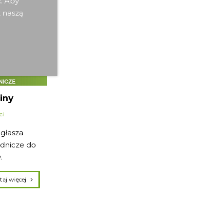
ć. Aby
z naszą
iny
ci
głasza
ędnicze do
.
czytaj więcej