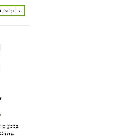
czytaj więcej
y
i
. o godz.
u Gminy